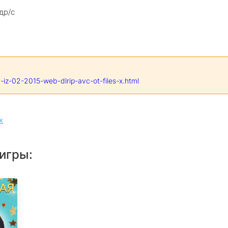
др/с
2-iz-02-2015-web-dlrip-avc-ot-files-x.html
х
игры: