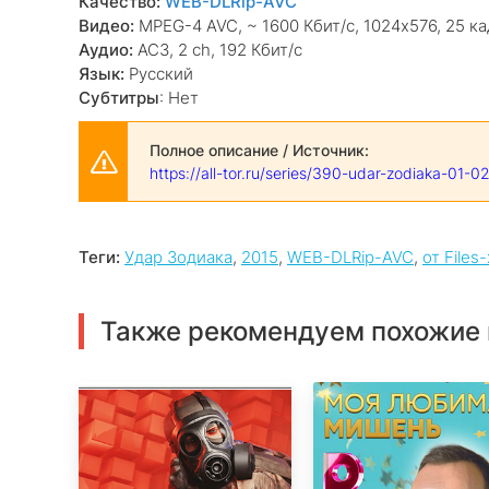
Качество:
WEB-DLRip-AVC
Видео:
MPEG-4 AVC, ~ 1600 Кбит/с, 1024x576, 25 ка
Аудио:
AC3, 2 ch, 192 Кбит/с
Язык:
Русский
Cубтитры
: Нет
Полное описание / Источник:
https://all-tor.ru/series/390-udar-zodiaka-01-0
Теги:
Удар Зодиака
,
2015
,
WEB-DLRip-AVC
,
от Files-
Также рекомендуем похожие 