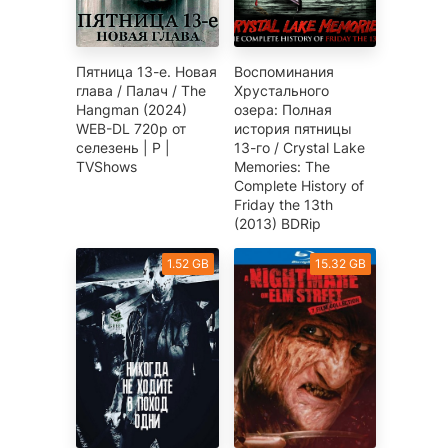
Пятница 13-е. Новая
Воспоминания
глава / Палач / The
Хрустального
Hangman (2024)
озера: Полная
WEB-DL 720p от
история пятницы
селезень | P |
13-го / Crystal Lake
TVShows
Memories: The
Complete History of
Friday the 13th
(2013) BDRip
1.52 GB
15.32 GB