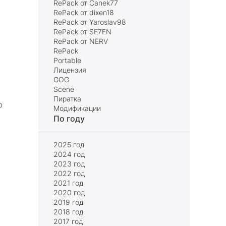
RePack от Canek77
RePack от dixen18
RePack от Yaroslav98
RePack от SE7EN
RePack от NERV
RePack
Portable
Лицензия
GOG
Scene
Пиратка
о
Модификации
По году
2025 год
2024 год
2023 год
2022 год
2021 год
2020 год
2019 год
2018 год
2017 год