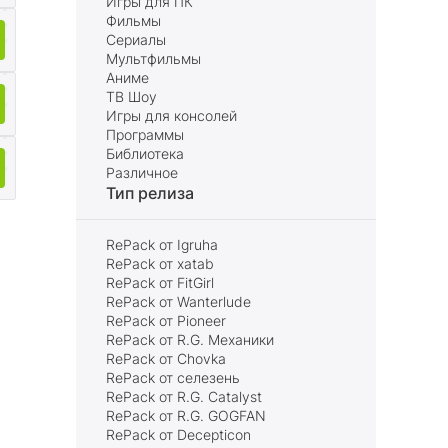
Игры для ПК
Фильмы
Сериалы
Мультфильмы
Аниме
ТВ Шоу
Игры для консолей
Программы
Библиотека
Различное
Тип релиза
RePack от Igruha
RePack от xatab
RePack от FitGirl
RePack от Wanterlude
RePack от Pioneer
RePack от R.G. Механики
RePack от Chovka
RePack от селезень
RePack от R.G. Catalyst
RePack от R.G. GOGFAN
RePack от Decepticon