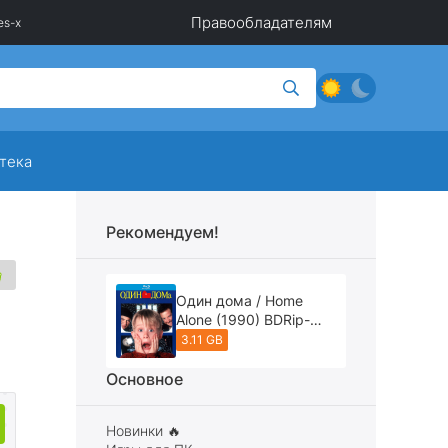
Правообладателям
es-x
тека
Рекомендуем!
Один дома / Home
Alone (1990) BDRip-
AVC [REMASTERED]
3.11 GB
Основное
Новинки 🔥