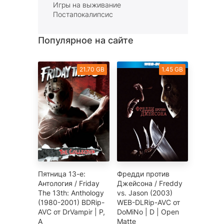
Игры на выживание
Постапокалипсис
Популярное на сайте
21.70 GB
1.45 GB
Пятница 13-е:
Фредди против
Антология / Friday
Джейсона / Freddy
The 13th: Anthology
vs. Jason (2003)
(1980-2001) BDRip-
WEB-DLRip-AVC от
AVC от DrVampir | P,
DoMiNo | D | Open
A
Matte