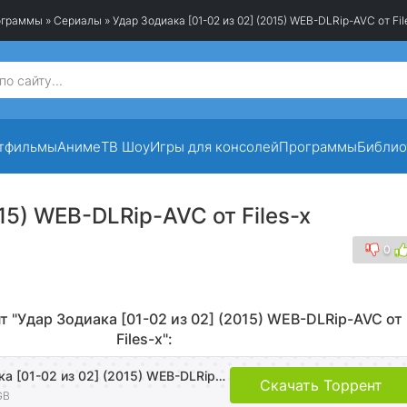
рограммы
»
Сериалы
» Удар Зодиака [01-02 из 02] (2015) WEB-DLRip-AVC от Fil
тфильмы
Аниме
ТВ Шоу
Игры для консолей
Программы
Библио
15) WEB-DLRip-AVC от Files-x
0
т "Удар Зодиака [01-02 из 02] (2015) WEB-DLRip-AVC от
Files-x":
Удар Зодиака [01-02 из 02] (2015) WEB-DLRip-AVC от Files-x
Скачать Торрент
GB