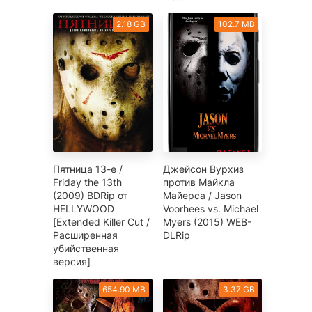
2.18 GB
102.7 MB
Пятница 13-е /
Джейсон Вурхиз
Friday the 13th
против Майкла
(2009) BDRip от
Майерса / Jason
HELLYWOOD
Voorhees vs. Michael
[Extended Killer Cut /
Myers (2015) WEB-
Расширенная
DLRip
убийственная
версия]
654.90 MB
3.37 GB