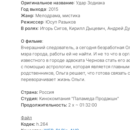
Оригинальное название
: Удар Зодиака
Год выхода
: 2015
Жанр
: Мелодрама, мистика
Режиссер
: Юсуп Разыков
В ролях
: Игорь Сигов, Кирилл Дыцевич, Андрей Д
О фильме
:
Вчерашний следователь, а сегодня безработная Оль
мэра города, работы ей не найти. И не то что в о
известного в городе адвоката Чернова стать его а
с помощью астрологии, которая является главным
родственников, Ольга решает, что готова связать
переворачивает жизнь Ольги.
Страна:
Россия
Студия:
Кинокомпания "Паламеда Продакшн"
Продолжительность:
2 х ~ 01:32:00
Файл
Кодек:
h.264