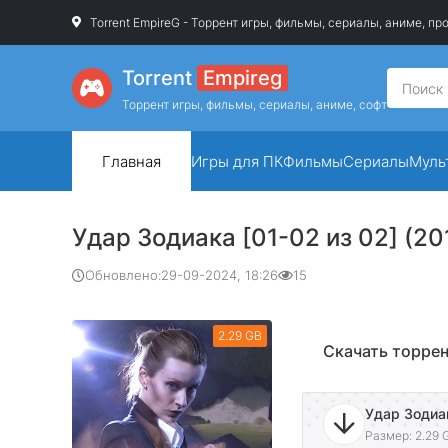
Torrent EmpireG - Торрент игры, фильмы, сериалы, аниме, п
Torrent
Empireg
Торрент игры, фильмы, сериалы, аниме, софт
Главная
Игры для ПК
Фильмы
Сериалы
Муль
Удар Зодиака [01-02 из 02] (20
Обновлено:
29-09-2024, 18:26
15
2.29 GB
Скачать торрен
Размер: 2.29 