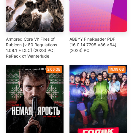
Armored Core VI: Fires of
ABBYY FineReader PDF
Rubicon [v 80 Regulations
[16.0.14.7295 x86 x64]
1.08.1 + DLC] (2023) PC |
(2023) PC
RePack от Wanterlude
2.06 GB
19.99 GB