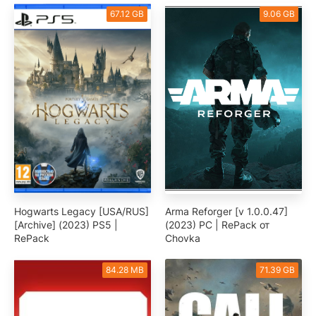
67.12 GB
9.06 GB
Hogwarts Legacy [USA/RUS]
Arma Reforger [v 1.0.0.47]
[Archive] (2023) PS5 |
(2023) PC | RePack от
RePack
Chovka
84.28 MB
71.39 GB