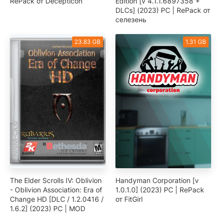
RePack от Decepticon
Edition [v 4.1.1.6897358 +
DLCs] (2023) PC | RePack от
селезень
23.83 GB
1.31 GB
The Elder Scrolls IV: Oblivion
Handyman Corporation [v
- Oblivion Association: Era of
1.0.1.0] (2023) PC | RePack
Change HD [DLC / 1.2.0416 /
от FitGirl
1.6.2] (2023) PC | MOD