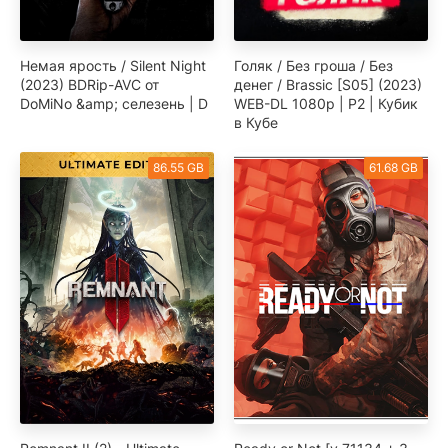
Немая ярость / Silent Night
Голяк / Без гроша / Без
(2023) BDRip-AVC от
денег / Brassic [S05] (2023)
DoMiNo &amp; селезень | D
WEB-DL 1080p | P2 | Кубик
в Кубе
86.55 GB
61.68 GB