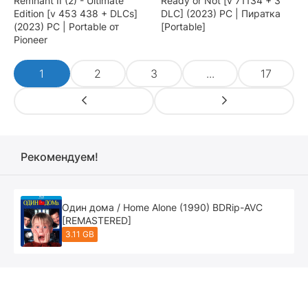
Remnant II (2) - Ultimate
Ready or Not [v 71134 + 3
Edition [v 453 438 + DLCs]
DLC] (2023) PC | Пиратка
(2023) PC | Portable от
[Portable]
Pioneer
1
2
3
...
17
Рекомендуем!
Один дома / Home Alone (1990) BDRip-AVC
[REMASTERED]
3.11 GB