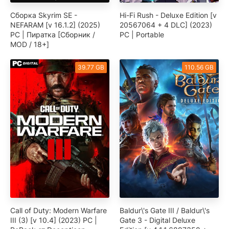
Сборка Skyrim SE -
Hi-Fi Rush - Deluxe Edition [v
NEFARAM [v 16.1.2] (2025)
20567064 + 4 DLC] (2023)
PC | Пиратка [Сборник /
PC | Portable
MOD / 18+]
39.77 GB
110.56 GB
Call of Duty: Modern Warfare
Baldur\'s Gate III / Baldur\'s
III (3) [v 10.4] (2023) PC |
Gate 3 - Digital Deluxe