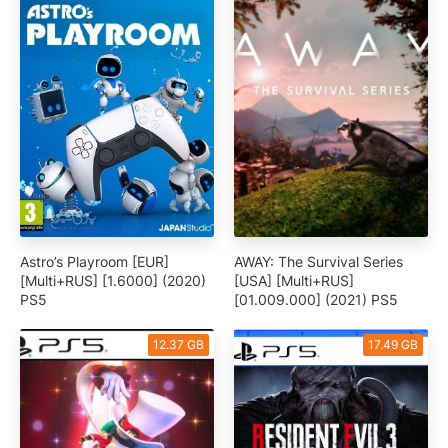
Astro’s Playroom [EUR]
AWAY: The Survival Series
[Multi+RUS] [1.6000] (2020)
[USA] [Multi+RUS]
PS5
[01.009.000] (2021) PS5
12.37 GB
17.49 GB