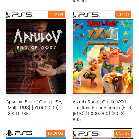
RePack
2.42 GB
4.17 GB
Apsulov: End of Gods [USA]
Asterix &amp; Obelix XXXL:
[Multi+RUS] [01.000.000]
The Ram From Hibernia [EUR]
(2021) PS5
[ENG] [1.000.000] (2022)
PS5
10.26 GB
6.58 GB