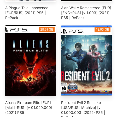
A Plague Tale: Innocence
Alan Wake Remastered [EUR]
[EUR/RUS] (2021) PS5 |
[ENG+RUS] [v 1.003] (2021)
RePack
PS5 | RePack
28.61 GB
18.93 GB
Aliens: Fireteam Elite [EUR]
Resident Evil 2 Remake
[Multi+RUS] [v 01.020.000]
[USA/RUS] [Archive] [v
(2021) PS5
01.000.003] (2022) PS5 |