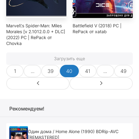
Marvel\'s Spider-Man: Miles
Battlefield V (2018) PC |
Morales [v 2.1012.0.0 + DLC]
RePack от xatab
(2022) PC | RePack от
Chovka
Загрузить еще
1
...
39
40
41
...
49
Рекомендуем!
Один дома / Home Alone (1990) BDRip-AVC
[REMASTERED]