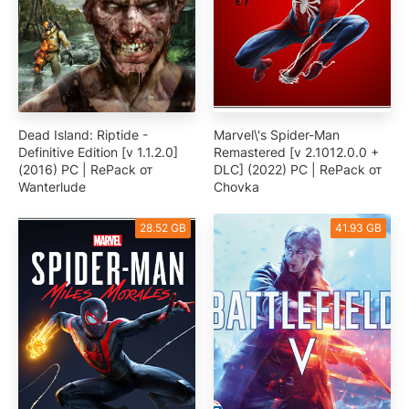
Dead Island: Riptide -
Marvel\'s Spider-Man
Definitive Edition [v 1.1.2.0]
Remastered [v 2.1012.0.0 +
(2016) PC | RePack от
DLC] (2022) PC | RePack от
Wanterlude
Chovka
28.52 GB
41.93 GB