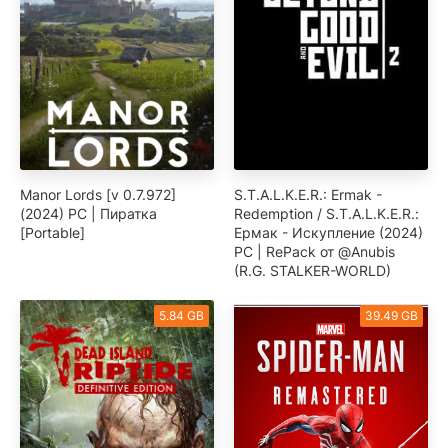
Manor Lords [v 0.7.972]
S.T.A.L.K.E.R.: Ermak -
(2024) PC | Пиратка
Redemption / S.T.A.L.K.E.R.:
[Portable]
Ермак - Искупление (2024)
PC | RePack от @Anubis
(R.G. STALKER-WORLD)
5.84 GB
39.49 GB