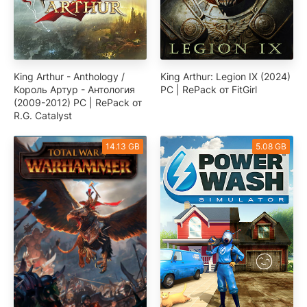
King Arthur - Anthology /
King Arthur: Legion IX (2024)
Король Артур - Антология
PC | RePack от FitGirl
(2009-2012) PC | RePack от
R.G. Catalyst
14.13 GB
5.08 GB