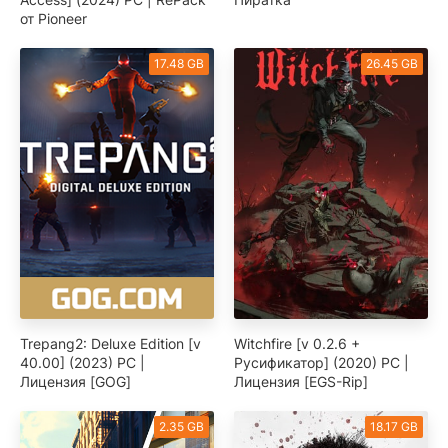
от Pioneer
17.48 GB
26.45 GB
Trepang2: Deluxe Edition [v
Witchfire [v 0.2.6 +
40.00] (2023) PC |
Русификатор] (2020) PC |
Лицензия [GOG]
Лицензия [EGS-Rip]
2.35 GB
18.17 GB