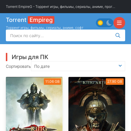
Torrent EmpireG - Торрент игры, фильмы, сериалы, аниме, программы
»
И
Torrent
Empireg
Торрент игры, фильмы, сериалы, аниме, софт
Игры для ПК
Сортировать
По дате
11.06 GB
27.90 GB