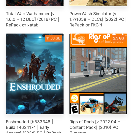
Total War: Warhammer [v
PowerWash Simulator [v
1.6.0 + 12 DLC] (2016) PC |
1.7/1058 + DLCs] (2022) PC |
RePack от xatab
RePack от FitGirl
11.88 GB
2.5 GB
Enshrouded [b533348 |
Rigs of Rods [v 2022.04 +
Build 14624174 | Early
Content Pack] (2010) PC |
Access] (2024) PC | RePack
Пиратка