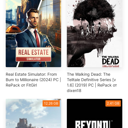
Real Estate Simulator: From
The Walking Dead: The
Bum to Millionaire (2024) PC |
Telltale Definitive Series [v
RePack от FitGirl
1.6] (2019) PC | RePack от
dixen18
12.26 GB
2.41 GB