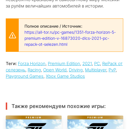
за рулём величайших автомобилей в истории.
Полное описание / Источник:
https://all-tor.ru/pc-games/1351-forza-horizon-5-
premium-edition-v-16873020-dlcs-2021-pc-
repack-ot-selezen.html
Теги:
Forza Horizon
,
Premium Edition
,
2021
,
PC
,
RePack от
селезень
,
Racing
,
Open World
,
Driving
,
Multiplayer
,
PvP
,
Playground Games
,
Xbox Game Studios
Также рекомендуем похожие игры: