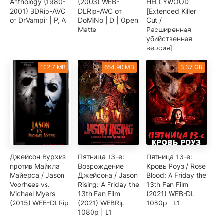
Anthology (1980-
(2003) WEB-
HELLYWOOD
2001) BDRip-AVC
DLRip-AVC от
[Extended Killer
от DrVampir | P, A
DoMiNo | D | Open
Cut /
Matte
Расширенная
убийственная
версия]
102.7 MB
654.90 MB
3.37 GB
Джейсон Вурхиз
Пятница 13-е:
Пятница 13-е:
против Майкла
Возрождение
Кровь Роуз / Rose
Майерса / Jason
Джейсона / Jason
Blood: A Friday the
Voorhees vs.
Rising: A Friday the
13th Fan Film
Michael Myers
13th Fan Film
(2021) WEB-DL
(2015) WEB-DLRip
(2021) WEBRip
1080p | L1
1080p | L1