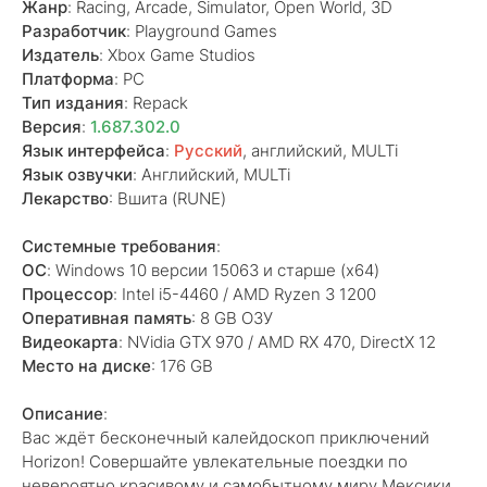
Жанр
: Racing, Arcade, Simulator, Open World, 3D
Разработчик
: Playground Games
Издатель
: Xbox Game Studios
Платформа
: PC
Тип издания
: Repack
Версия
:
1.687.302.0
Язык интерфейса
:
Русский
, английский, MULTi
Язык озвучки
: Aнглийский, MULTi
Лекарство
: Вшита (RUNE)
Системные требования
:
ОС
: Windows 10 версии 15063 и старше (х64)
Процессор
: Intel i5-4460 / AMD Ryzen 3 1200
Оперативная память
: 8 GB ОЗУ
Видеокарта
: NVidia GTX 970 / AMD RX 470, DirectX 12
Место на диске
: 176 GB
Описание
:
Вас ждёт бесконечный калейдоскоп приключений
Horizon! Совершайте увлекательные поездки по
невероятно красивому и самобытному миру Мексики