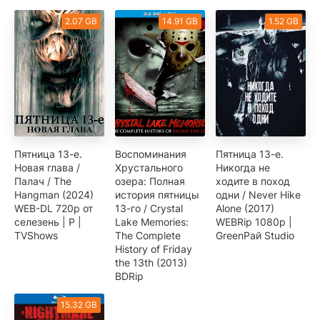
2.07 GB
14.91 GB
1.52 GB
Пятница 13-е.
Воспоминания
Пятница 13-е.
Новая глава /
Хрустального
Никогда не
Палач / The
озера: Полная
ходите в поход
Hangman (2024)
история пятницы
одни / Never Hike
WEB-DL 720p от
13-го / Crystal
Alone (2017)
селезень | P |
Lake Memories:
WEBRip 1080p |
TVShows
The Complete
GreenРай Studio
History of Friday
the 13th (2013)
BDRip
15.32 GB