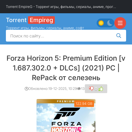
Torrent EmpireG - Торрент игры, фильмы, сериалы, аниме, программы
»
И
Torrent
Empireg
Торрент игры, фильмы, сериалы, аниме, софт
Forza Horizon 5: Premium Edition [v
1.687.302.0 + DLCs] (2021) PC |
RePack от селезень
Обновлено:
19-12-2025, 10:29
13
0
122.94 GB