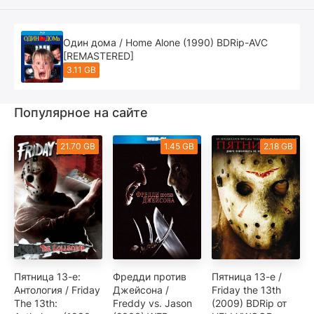
Один дома / Home Alone (1990) BDRip-AVC
[REMASTERED]
3.11 GB
Популярное на сайте
21.70 GB
1.45 GB
2.18 GB
Пятница 13-е:
Фредди против
Пятница 13-е /
Антология / Friday
Джейсона /
Friday the 13th
The 13th:
Freddy vs. Jason
(2009) BDRip от