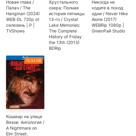
Новая глава /
Хрустального
Никогда не
Палач / The
озера: Полная
ходите в поход
Hangman (2024)
история пятницы
одни / Never Hike
WEB-DL 720p от
13-го / Crystal
Alone (2017)
селезень | P |
Lake Memories:
WEBRip 1080p |
TVShows
The Complete
GreenРай Studio
History of Friday
the 13th (2013)
BDRip
15.32 GB
Кошмар на улице
Вязов: Антология /
A Nightmare on
Elm Street: