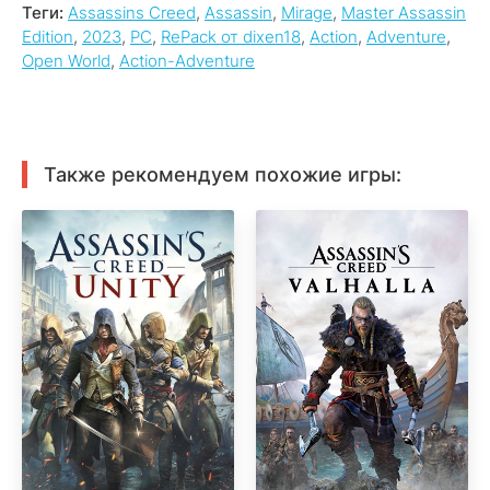
Теги:
Assassins Creed
,
Assassin
,
Mirage
,
Master Assassin
Edition
,
2023
,
PC
,
RePack от dixen18
,
Action
,
Adventure
,
Open World
,
Action-Adventure
Также рекомендуем похожие игры: