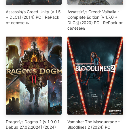
Assassin\'s Creed Unity [v 1.5
Assassin\'s Creed: Valhalla -
+ DLCs] (2014) PC | RePack
Complete Edition [v 1.7.0 +
от селезень
DLCs] (2020) PC | RePack от
селезень
Dragon\'s Dogma 2 [v 1.0.0.1
Vampire: The Masquerade -
Debug 27.02.2024] (2024)
Bloodlines 2 (2024) PC