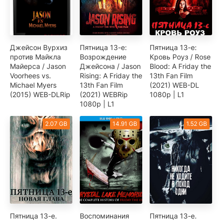
Джейсон Вурхиз
Пятница 13-е:
Пятница 13-е:
против Майкла
Возрождение
Кровь Роуз / Rose
Майерса / Jason
Джейсона / Jason
Blood: A Friday the
Voorhees vs.
Rising: A Friday the
13th Fan Film
Michael Myers
13th Fan Film
(2021) WEB-DL
(2015) WEB-DLRip
(2021) WEBRip
1080p | L1
1080p | L1
2.07 GB
14.91 GB
1.52 GB
Пятница 13-е.
Воспоминания
Пятница 13-е.