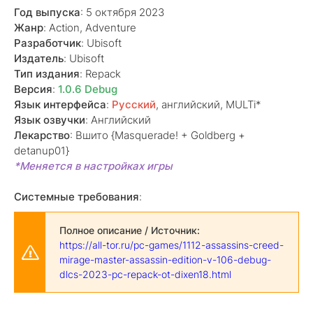
Год выпуска
: 5 октября 2023
Жанр
: Action, Adventure
Разработчик
: Ubisoft
Издатель
: Ubisoft
Тип издания
: Repack
Версия
:
1.0.6 Debug
Язык интерфейса
:
Русский
, английский, MULTi*
Язык озвучки
: Aнглийский
Лекарство
: Вшито {Masquerade! + Goldberg +
detanup01}
*Меняется в настройках игры
Системные требования
:
Полное описание / Источник:
https://all-tor.ru/pc-games/1112-assassins-creed-
mirage-master-assassin-edition-v-106-debug-
dlcs-2023-pc-repack-ot-dixen18.html