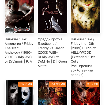
Пятница 13-е:
Фредди против
Пятница 13-е /
Антология / Friday
Джейсона /
Friday the 13th
The 13th:
Freddy vs. Jason
(2009) BDRip от
Anthology (1980-
(2003) WEB-
HELLYWOOD
2001) BDRip-AVC
DLRip-AVC от
[Extended Killer
от DrVampir | P, A
DoMiNo | D | Open
Cut /
Matte
Расширенная
убийственная
версия]
102.7 MB
654.90 MB
3.37 GB