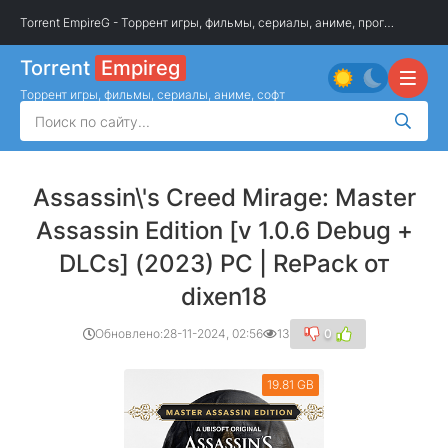
Torrent EmpireG - Торрент игры, фильмы, сериалы, аниме, программы
»
И
Torrent
Empireg
Торрент игры, фильмы, сериалы, аниме, софт
Assassin\'s Creed Mirage: Master
Assassin Edition [v 1.0.6 Debug +
DLCs] (2023) PC | RePack от
dixen18
Обновлено:
28-11-2024, 02:56
13
0
19.81 GB