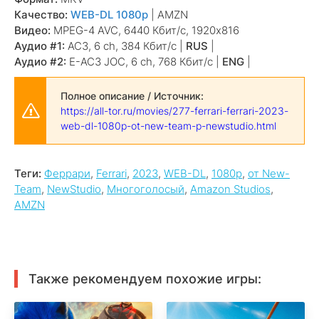
Качество:
WEB-DL 1080p
| AMZN
Видео:
MPEG-4 AVC, 6440 Кбит/с, 1920x816
Аудио #1:
AC3, 6 ch, 384 Кбит/с |
RUS
|
Аудио #2:
E-AC3 JOC, 6 ch, 768 Кбит/с |
ENG
|
Полное описание / Источник:
https://all-tor.ru/movies/277-ferrari-ferrari-2023-
web-dl-1080p-ot-new-team-p-newstudio.html
Теги:
Феррари
,
Ferrari
,
2023
,
WEB-DL
,
1080p
,
от New-
Team
,
NewStudio
,
Многоголосый
,
Amazon Studios
,
AMZN
Также рекомендуем похожие игры: