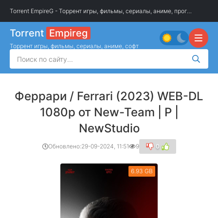
Torrent EmpireG - Торрент игры, фильмы, сериалы, аниме, программы
»
Ф
Torrent
Empireg
Торрент игры, фильмы, сериалы, аниме, софт
Феррари / Ferrari (2023) WEB-DL
1080p от New-Team | P |
NewStudio
Обновлено:
29-09-2024, 11:51
9
0
6.93 GB