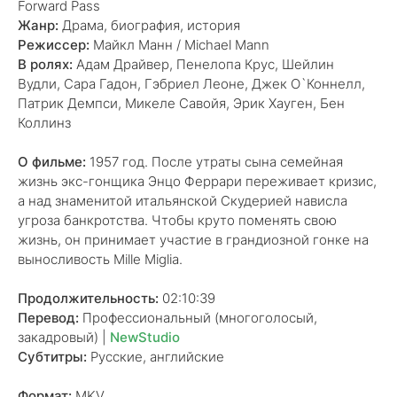
Forward Pass
Жанр:
Драма, биография, история
Режиссер:
Майкл Манн / Michael Mann
В ролях:
Адам Драйвер, Пенелопа Крус, Шейлин
Вудли, Сара Гадон, Гэбриел Леоне, Джек О`Коннелл,
Патрик Демпси, Микеле Савойя, Эрик Хауген, Бен
Коллинз
О фильме:
1957 год. После утраты сына семейная
жизнь экс-гонщика Энцо Феррари переживает кризис,
а над знаменитой итальянской Скудерией нависла
угроза банкротства. Чтобы круто поменять свою
жизнь, он принимает участие в грандиозной гонке на
выносливость Mille Miglia.
Продолжительность:
02:10:39
Перевод:
Профессиональный (многоголосый,
закадровый) |
NewStudio
Субтитры:
Русские, английские
Формат:
MKV