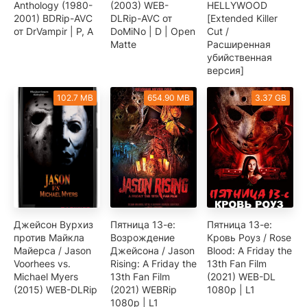
Anthology (1980-
(2003) WEB-
HELLYWOOD
2001) BDRip-AVC
DLRip-AVC от
[Extended Killer
от DrVampir | P, A
DoMiNo | D | Open
Cut /
Matte
Расширенная
убийственная
версия]
102.7 MB
654.90 MB
3.37 GB
Джейсон Вурхиз
Пятница 13-е:
Пятница 13-е:
против Майкла
Возрождение
Кровь Роуз / Rose
Майерса / Jason
Джейсона / Jason
Blood: A Friday the
Voorhees vs.
Rising: A Friday the
13th Fan Film
Michael Myers
13th Fan Film
(2021) WEB-DL
(2015) WEB-DLRip
(2021) WEBRip
1080p | L1
1080p | L1