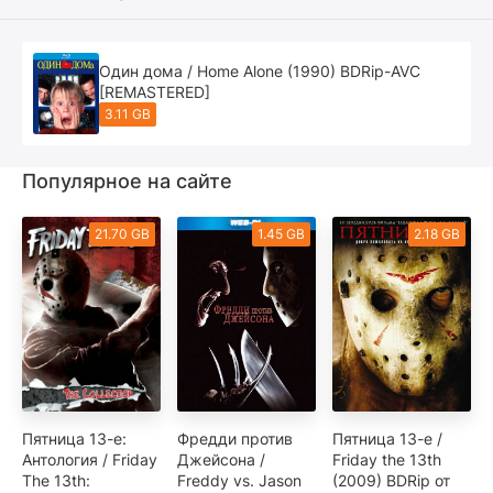
Один дома / Home Alone (1990) BDRip-AVC
[REMASTERED]
3.11 GB
Популярное на сайте
21.70 GB
1.45 GB
2.18 GB
Пятница 13-е:
Фредди против
Пятница 13-е /
Антология / Friday
Джейсона /
Friday the 13th
The 13th:
Freddy vs. Jason
(2009) BDRip от