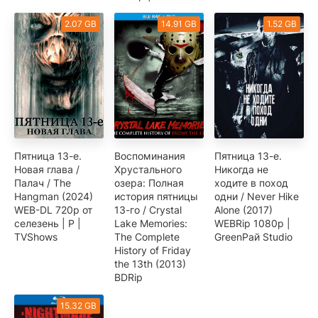
2.07 GB
14.91 GB
1.52 GB
Пятница 13-е.
Воспоминания
Пятница 13-е.
Новая глава /
Хрустального
Никогда не
Палач / The
озера: Полная
ходите в поход
Hangman (2024)
история пятницы
одни / Never Hike
WEB-DL 720p от
13-го / Crystal
Alone (2017)
селезень | P |
Lake Memories:
WEBRip 1080p |
TVShows
The Complete
GreenРай Studio
History of Friday
the 13th (2013)
BDRip
15.32 GB