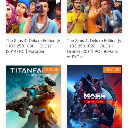
The Sims 4: Deluxe Edition [v
The Sims 4: Deluxe Edition [v
1.103.250.1030 + DLCs]
1.103.250.1020 + DLCs +
(2014) PC | Portable
Online] (2014) PC | RePack
от FitGirl
19.98 GB
45.41 GB