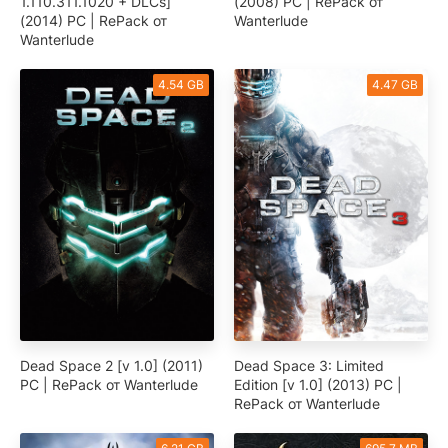
1.110.311.1020 + DLCs]
(2008) PC | RePack от
(2014) PC | RePack от
Wanterlude
Wanterlude
4.54 GB
4.47 GB
Dead Space 2 [v 1.0] (2011)
Dead Space 3: Limited
PC | RePack от Wanterlude
Edition [v 1.0] (2013) PC |
RePack от Wanterlude