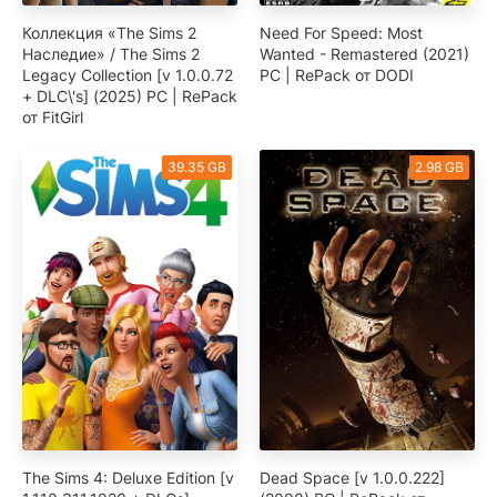
Коллекция «The Sims 2
Need For Speed: Most
Наследие» / The Sims 2
Wanted - Remastered (2021)
Legacy Collection [v 1.0.0.72
PC | RePack от DODI
+ DLC\'s] (2025) PC | RePack
от FitGirl
39.35 GB
2.98 GB
The Sims 4: Deluxe Edition [v
Dead Space [v 1.0.0.222]