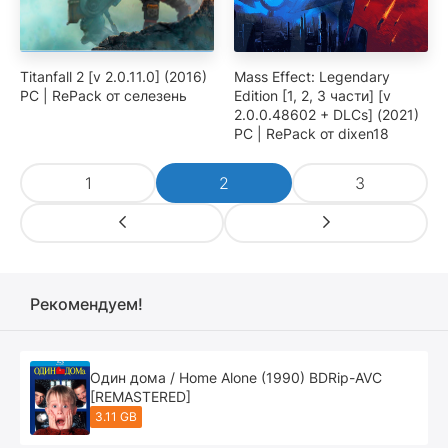
Titanfall 2 [v 2.0.11.0] (2016)
Mass Effect: Legendary
PC | RePack от селезень
Edition [1, 2, 3 части] [v
2.0.0.48602 + DLCs] (2021)
PC | RePack от dixen18
1
2
3
Рекомендуем!
Один дома / Home Alone (1990) BDRip-AVC
[REMASTERED]
3.11 GB