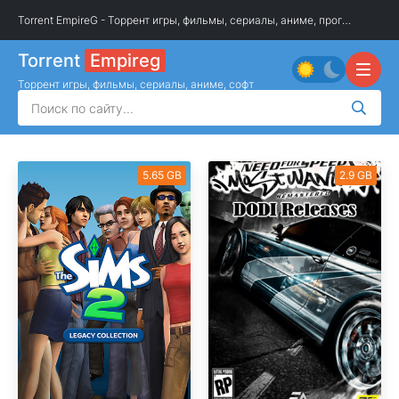
Torrent EmpireG - Торрент игры, фильмы, сериалы, аниме, программы
»
О
Torrent
Empireg
Торрент игры, фильмы, сериалы, аниме, софт
5.65 GB
2.9 GB