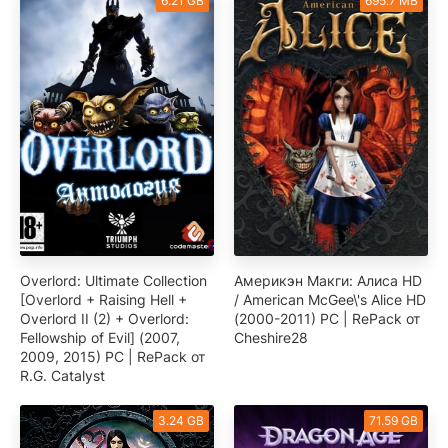
6.21 GB
695.7 MB
Overlord: Ultimate Collection
Америкэн Макги: Алиса HD
[Overlord + Raising Hell +
/ American McGee\'s Alice HD
Overlord II (2) + Overlord:
(2000-2011) РС | RePack от
Fellowship of Evil] (2007,
Cheshire28
2009, 2015) PC | RePack от
R.G. Catalyst
3.24 GB
71.59 GB