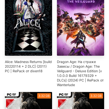
Alice: Madness Returns [build
Dragon Age: На страже
20220114 + 2 DLC] (2011)
Завесы / Dragon Age: The
PC | RePack от dixen18
Veilguard - Deluxe Edition [v
1.0.0.0 Build 16179329 +
DLCs] (2024) PC | RePack от
Wanterlude
3.32 GB
3.32 GB