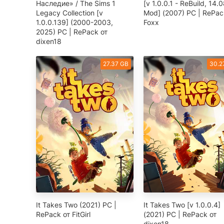
Наследие» / The Sims 1
[v 1.0.0.1 - ReBuild, 14.
Legacy Collection [v
Mod] (2007) PC | RePac
1.0.0.139] (2000-2003,
Foxx
2025) PC | RePack от
dixen18
27.37 GB
30.2
It Takes Two (2021) PC |
It Takes Two [v 1.0.0.4]
RePack от FitGirl
(2021) PC | RePack от
dixen18