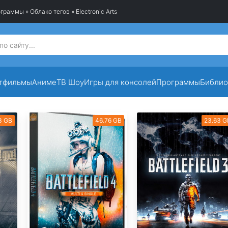
рограммы
»
Облако тегов
» Electronic Arts
тфильмы
Аниме
ТВ Шоу
Игры для консолей
Программы
Библио
3 GB
46.76 GB
23.63 G