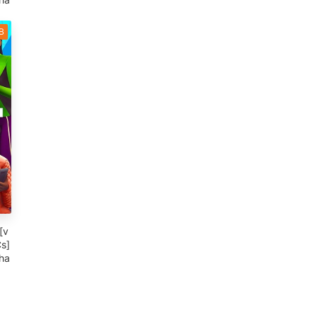
B
[v
Cs]
uha