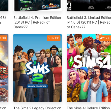
018)
Battlefield 4: Premium Edition
Battlefield 3: Limited Editio
ь
(2013) PC | RePack от
[v 1.6.0] (2011) PC | RePac
Canek77
от Canek77
8 GB
5.92 GB
42.17 G
tion
The Sims 2 Legacy Collection
The Sims 4: Deluxe Edition 