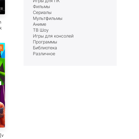
Игры для ПК
Фильмы
Сериалы
Мультфильмы
n
Аниме
k
ТВ Шоу
Игры для консолей
Программы
Библиотека
B
Различное
[v