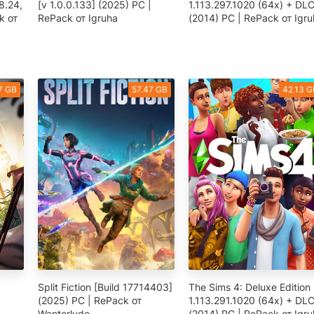
08.24,
[v 1.0.0.133] (2025) PC |
1.113.297.1020 (64х) + DLC
k от
RePack от Igruha
(2014) PC | RePack от Igr
7 GB
57.47 GB
42.13 G
Split Fiction [Build 17714403]
The Sims 4: Deluxe Edition 
(2025) PC | RePack от
1.113.291.1020 (64х) + DLC
Wanterlude
(2014) PC | RePack от Igr