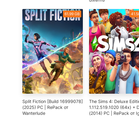
61.99 GB
41.5
Split Fiction [Build 16999078]
The Sims 4: Deluxe Editi
(2025) PC | RePack от
1.112.519.1020 (64х) + 
Wanterlude
(2014) PC | RePack от I