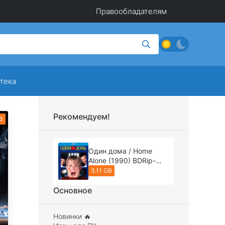
Правообладателям
тека
Рекомендуем!
B
Один дома / Home
Alone (1990) BDRip-
AVC [REMASTERED]
3.11 GB
Основное
Новинки 🔥