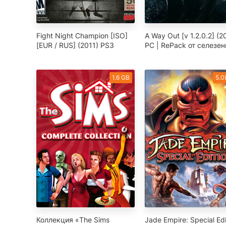
Fight Night Champion [ISO]
A Way Out [v 1.2.0.2] (2
[EUR / RUS] (2011) PS3
PC | RePack от селезен
1.6 GB
5.0
Коллекция «The Sims
Jade Empire: Special Edi