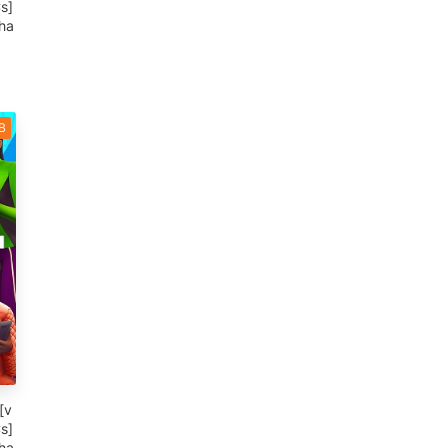
s]
uha
B
[v
s]
uha