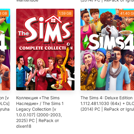
8 GB
1.59 GB
41.40 G
on [v
Коллекция «The Sims
The Sims 4: Deluxe Edition 
DLCs]
Наследие» / The Sims 1
1.112.481.1030 (64х) + DL
gruha
Legacy Collection [v
(2014) PC | RePack от Igr
1.0.0.107] (2000-2003,
2025) PC | RePack от
dixen18