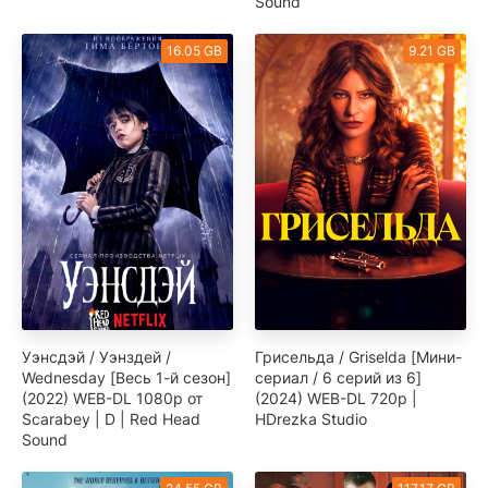
Sound
16.05 GB
9.21 GB
Уэнсдэй / Уэнздей /
Грисельда / Griselda [Мини-
Wednesday [Весь 1-й сезон]
сериал / 6 серий из 6]
(2022) WEB-DL 1080p от
(2024) WEB-DL 720p |
Scarabey | D | Red Head
HDrezka Studio
Sound