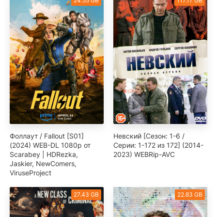
24.55 GB
117.17 GB
Фоллаут / Fallout [S01]
Невский [Сезон: 1-6 /
(2024) WEB-DL 1080p от
Серии: 1-172 из 172] (2014-
Scarabey | HDRezka,
2023) WEBRip-AVC
Jaskier, NewComers,
ViruseProject
27.43 GB
22.83 GB