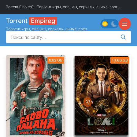
Torrent EmpireG - Торрент игры, фильмы, сериалы, аниме, программы
»
О
Torrent
Empireg
Торрент игры, фильмы, сериалы, аниме, софт
8.82 GB
10.06 GB