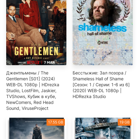
Джентльмены / The
Бесстыжие: Зал позора /
Gentlemen [S01] (2024)
Shameless Hall of Shame
WEB-DL 1080p | HDrezka
[Сезон: 1 / Серии: 1-6 из 6]
Studio, LostFilm, Jaskier,
(2020) WEB-DL 1080p |
TVShows, Кубик в кубе,
HDRezka Studio
NewComers, Red Head
Sound, ViruseProject
17.55 GB
19 GB