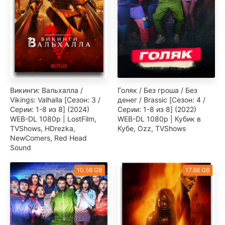
Викинги: Вальхалла /
Голяк / Без гроша / Без
Vikings: Valhalla [Сезон: 3 /
денег / Brassic [Сезон: 4 /
Серии: 1-8 из 8] (2024)
Серии: 1-8 из 8] (2022)
WEB-DL 1080p | LostFilm,
WEB-DL 1080p | Кубик в
TVShows, HDrezka,
Кубе, Ozz, TVShows
NewComers, Red Head
Sound
10.58 GB
17.66 GB