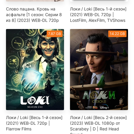
Слово пацана. Кровь на
Локи / Loki [Весь 1-й сезон]
асфальте [1 сезон: Серии 8
(2021) WEB-DL 720p |
из 8] (2023) WEB-DL 720p
LostFilm, AlexFilm, TVShows
7.87 GB
14.22 GB
Локи / Loki [Весь 1-й сезон]
Локи / Loki [Весь 2-й сезон]
(2021) WEB-DL 720p |
(2023) WEB-DL 1080p от
Flarrow Films
Scarabey | D | Red Head