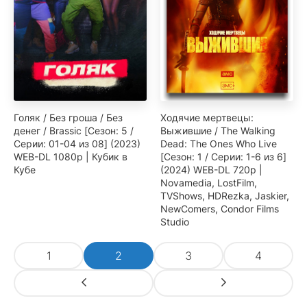
Голяк / Без гроша / Без
Ходячие мертвецы:
денег / Brassic [Сезон: 5 /
Выжившие / The Walking
Серии: 01-04 из 08] (2023)
Dead: The Ones Who Live
WEB-DL 1080p | Кубик в
[Сезон: 1 / Серии: 1-6 из 6]
Кубе
(2024) WEB-DL 720p |
Novamedia, LostFilm,
TVShows, HDRezka, Jaskier,
NewComers, Condor Films
Studio
1
2
3
4