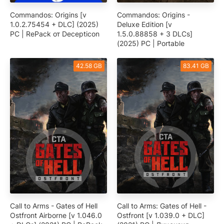
Commandos: Origins [v
Commandos: Origins -
1.0.2.75454 + DLC] (2025)
Deluxe Edition [v
PC | RePack от Decepticon
1.5.0.88858 + 3 DLCs]
(2025) PC | Portable
42.58 GB
83.41 GB
Call to Arms - Gates of Hell
Call to Arms: Gates of Hell -
Ostfront Airborne [v 1.046.0
Ostfront [v 1.039.0 + DLC]