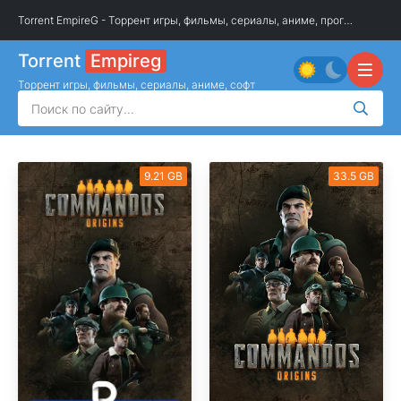
Torrent EmpireG - Торрент игры, фильмы, сериалы, аниме, программы
»
О
Torrent
Empireg
Торрент игры, фильмы, сериалы, аниме, софт
9.21 GB
33.5 GB