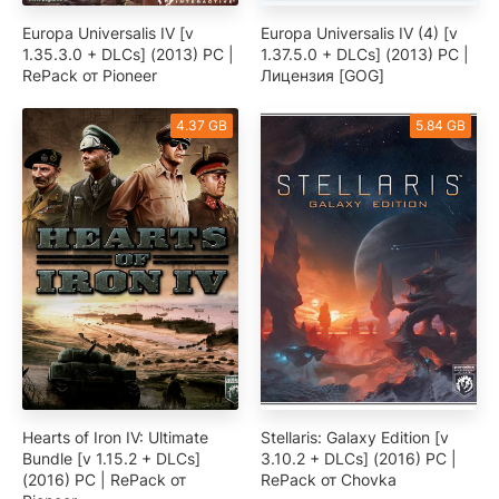
Europa Universalis IV [v
Europa Universalis IV (4) [v
1.35.3.0 + DLCs] (2013) PC |
1.37.5.0 + DLCs] (2013) PC |
RePack от Pioneer
Лицензия [GOG]
4.37 GB
5.84 GB
Hearts of Iron IV: Ultimate
Stellaris: Galaxy Edition [v
Bundle [v 1.15.2 + DLCs]
3.10.2 + DLCs] (2016) PC |
(2016) PC | RePack от
RePack от Chovka