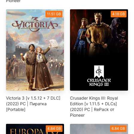
Pioneer
11.51 GB
4.18 GB
Victoria 3 [v 1.5.12 + 7 DLC]
Crusader Kings III: Royal
(2022) PC | Пиратка
Edition [v 1.11.5 + DLCs]
[Portable]
(2020) PC | RePack от
Pioneer
4.84 GB
6.84 GB