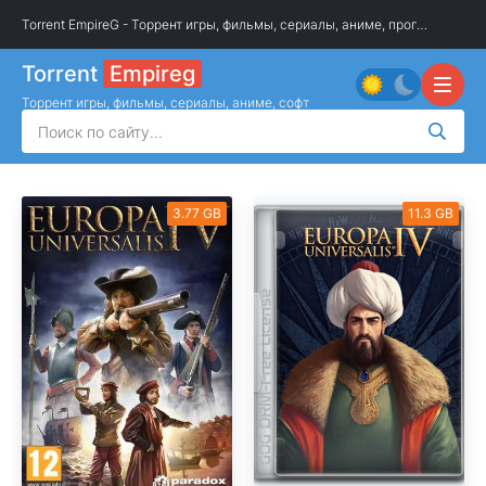
Torrent EmpireG - Торрент игры, фильмы, сериалы, аниме, программы
»
О
Torrent
Empireg
Торрент игры, фильмы, сериалы, аниме, софт
3.77 GB
11.3 GB