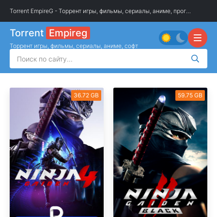
Torrent EmpireG - Торрент игры, фильмы, сериалы, аниме, программы
»
О
Torrent
Empireg
Торрент игры, фильмы, сериалы, аниме, софт
36.72 GB
59.75 GB