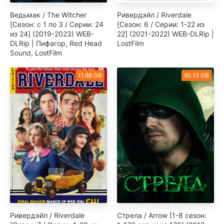
Ведьмак / The Witcher
Ривердэйл / Riverdale
[Сезон: с 1 по 3 / Серии: 24
[Сезон: 6 / Серии: 1-22 из
из 24] (2019-2023) WEB-
22] (2021-2022) WEB-DLRip |
DLRip | Пифагор, Red Head
LostFilm
Sound, LostFilm
11.88 GB
90.15 GB
Ривердэйл / Riverdale
Стрела / Arrow [1-8 сезон: