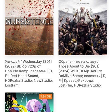
Уэнсдэй / Wednesday [S01]
Обреченные на славу /
(2022) BDRip 720p от
Those About to Die [S01]
DoMiNo &amp; селезень | D,
(2024) WEB-DLRip-AVC от
P | Red Head Sound,
DoMiNo &amp; селезень | D,
HDRezka Studio, NewStudio,
P | Кравец-Рекордз,
LostFilm
LostFilm, HDRezka Studio
5.91 GB