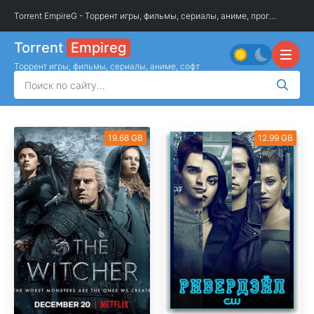
Torrent EmpireG - Торрент игры, фильмы, сериалы, аниме, программы
»
О
Torrent
Empireg
Торрент игры, фильмы, сериалы, аниме, софт
19.68 GB
12.99 GB