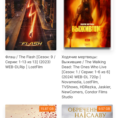
Флэш / The Flash [Сезон: 9 /
Ходячие мертвецы:
Серии: 1-13 из 13] (2023)
Выжившие / The Walking
WEB-DLRip | LostFilm
Dead: The Ones Who Live
[Сезон: 1 / Серии: 1-6 из 6]
(2024) WEB-DL 720p |
Novamedia, LostFilm,
TVShows, HDRezka, Jaskier,
NewComers, Condor Films
Studio
15.87 GB
9.57 GB