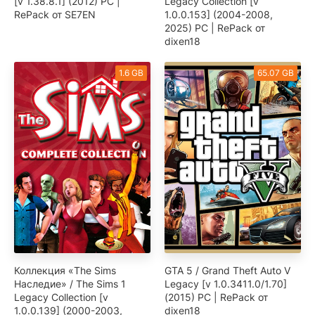
[v 1.38.8.1] (2012) PC |
Legacy Collection [v
RePack от SE7EN
1.0.0.153] (2004-2008,
2025) PC | RePack от
dixen18
1.6 GB
65.07 GB
Коллекция «The Sims
GTA 5 / Grand Theft Auto V
Наследие» / The Sims 1
Legacy [v 1.0.3411.0/1.70]
Legacy Collection [v
(2015) PC | RePack от
1.0.0.139] (2000-2003,
dixen18