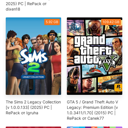
2025) PC | RePack от
dixen18
5.92 GB
109.42 GB
The Sims 2 Legacy Collection
GTA 5 / Grand Theft Auto V
[v 1.0.0.133] (2025) PC |
Legacy: Premium Edition [v
RePack от Igruha
1.0.3411/1.70] (2015) PC |
RePack от Canek77