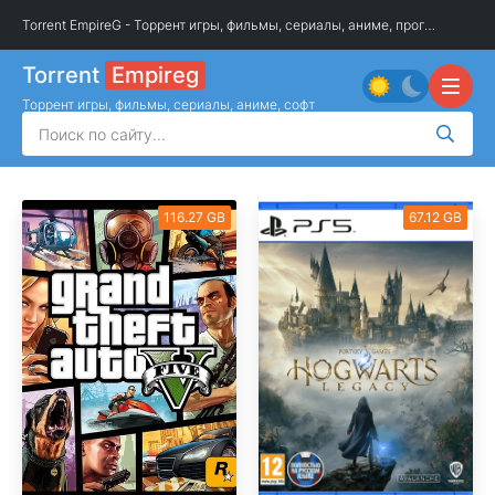
Torrent EmpireG - Торрент игры, фильмы, сериалы, аниме, программы
»
О
Torrent
Empireg
Торрент игры, фильмы, сериалы, аниме, софт
116.27 GB
67.12 GB