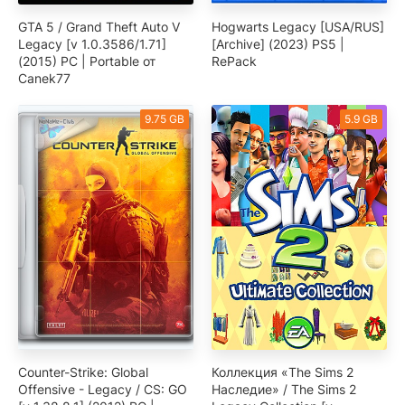
GTA 5 / Grand Theft Auto V
Hogwarts Legacy [USA/RUS]
Legacy [v 1.0.3586/1.71]
[Archive] (2023) PS5 |
(2015) PC | Portable от
RePack
Canek77
9.75 GB
5.9 GB
Counter-Strike: Global
Коллекция «The Sims 2
Offensive - Legacy / CS: GO
Наследие» / The Sims 2