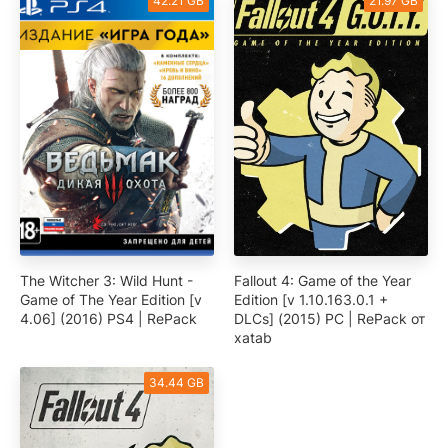
42.21 GB
21.97 GB
The Witcher 3: Wild Hunt -
Fallout 4: Game of the Year
Game of The Year Edition [v
Edition [v 1.10.163.0.1 +
4.06] (2016) PS4 | RePack
DLCs] (2015) PC | RePack от
xatab
34.44 GB