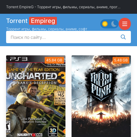
Torrent EmpireG - Торрент игры, фильмы, сериалы, аниме, программы
»
О
Torrent
Empireg
Торрент игры, фильмы, сериалы, аниме, софт
45.84 GB
5.48 GB