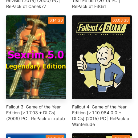
Revision 2015] (2000) PC |
Year Edition (2010) PC |
RePack от Canek77
RePack от FitGirl
6.14 GB
60.08 GB
Fallout 3: Game of the Year
Fallout 4: Game of the Year
Edition [v 1.7.03 + DLCs]
Edition [v 1.10.984.0.0 +
(2009) PC | RePack от xatab
DLCs] (2015) PC | RePack от
Wanterlude