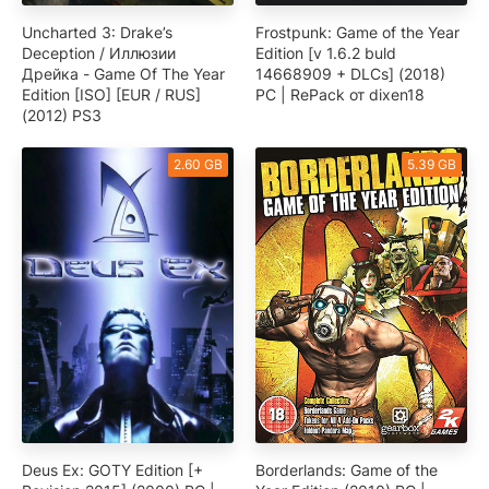
Uncharted 3: Drake’s
Frostpunk: Game of the Year
Deception / Иллюзии
Edition [v 1.6.2 buld
Дрейка - Game Of The Year
14668909 + DLCs] (2018)
Edition [ISO] [EUR / RUS]
PC | RePack от dixen18
(2012) PS3
2.60 GB
5.39 GB
Deus Ex: GOTY Edition [+
Borderlands: Game of the