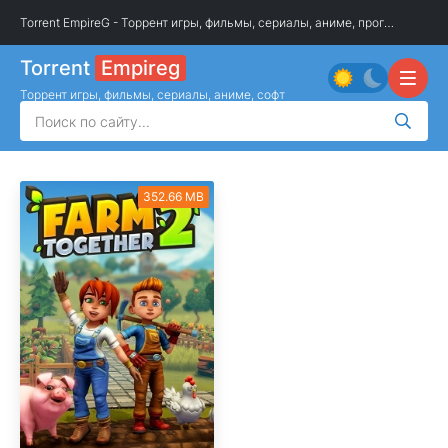
Torrent EmpireG - Торрент игры, фильмы, сериалы, аниме, программы
»
О
Torrent
Empireg
Торрент игры, фильмы, сериалы, аниме, софт
352.66 MB