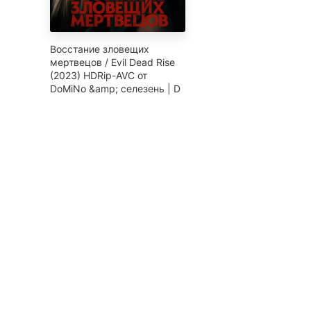
Восстание зловещих
мертвецов / Evil Dead Rise
(2023) HDRip-AVC от
DoMiNo &amp; селезень | D