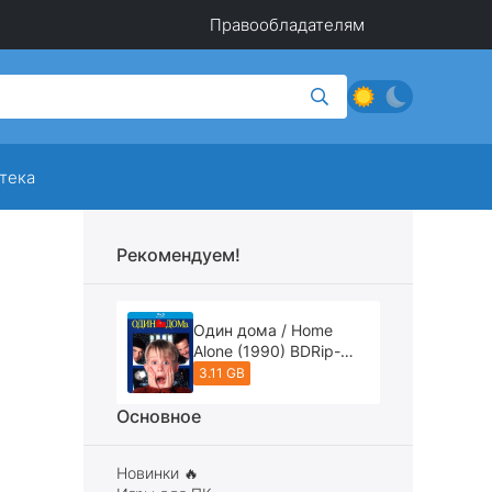
Правообладателям
тека
Рекомендуем!
Один дома / Home
Alone (1990) BDRip-
AVC [REMASTERED]
3.11 GB
Основное
Новинки 🔥