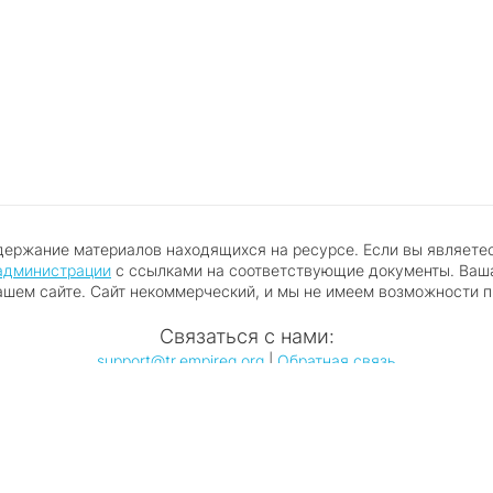
держание материалов находящихся на ресурсе. Если вы являете
администрации
с ссылками на соответствующие документы. Ваша
ашем сайте. Сайт некоммерческий, и мы не имеем возможности п
Связаться с нами:
support@tr.empireg.org
|
Обратная связь
Правообладателям
 данных
Обратная связь