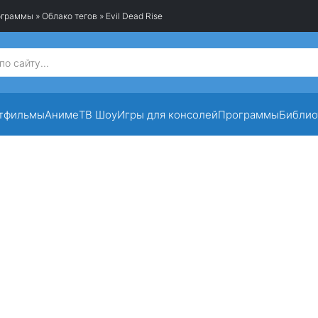
рограммы
»
Облако тегов
» Evil Dead Rise
тфильмы
Аниме
ТВ Шоу
Игры для консолей
Программы
Библио