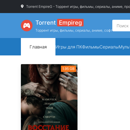
Torrent EmpireG - Торрент игры, фильмы, сериалы, аниме, п
Torrent
Empireg
Торрент игры, фильмы, сериалы, аниме, софт
Главная
Игры для ПК
Фильмы
Сериалы
Муль
1.95 GB