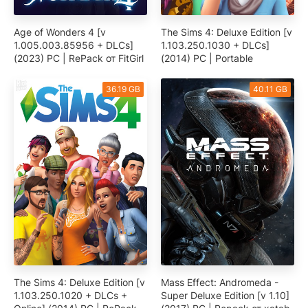
Age of Wonders 4 [v
The Sims 4: Deluxe Edition [v
1.005.003.85956 + DLCs]
1.103.250.1030 + DLCs]
(2023) PC | RePack от FitGirl
(2014) PC | Portable
36.19 GB
40.11 GB
The Sims 4: Deluxe Edition [v
Mass Effect: Andromeda -
1.103.250.1020 + DLCs +
Super Deluxe Edition [v 1.10]