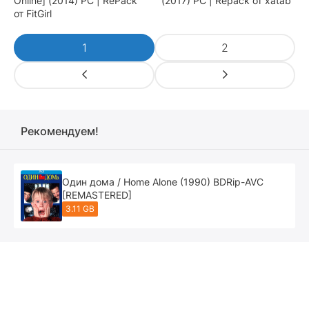
Online] (2014) PC | RePack
(2017) PC | Repack от xatab
от FitGirl
1
2
Рекомендуем!
Один дома / Home Alone (1990) BDRip-AVC
[REMASTERED]
3.11 GB