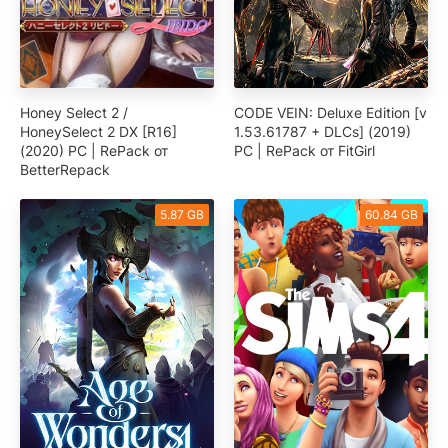
Honey Select 2 /
CODE VEIN: Deluxe Edition [v
HoneySelect 2 DX [R16]
1.53.61787 + DLCs] (2019)
(2020) PC | RePack от
PC | RePack от FitGirl
BetterRepack
5.87 GB
60.84 GB