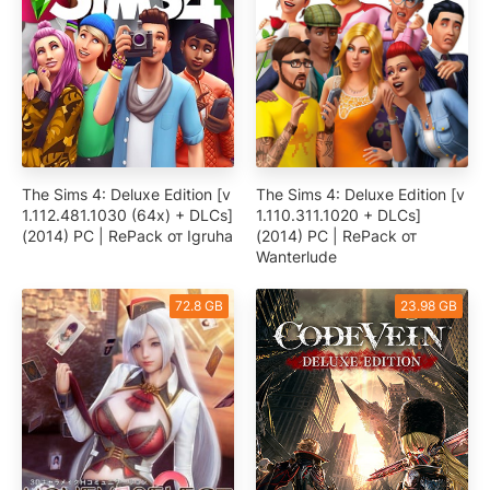
The Sims 4: Deluxe Edition [v
The Sims 4: Deluxe Edition [v
1.112.481.1030 (64х) + DLCs]
1.110.311.1020 + DLCs]
(2014) PC | RePack от Igruha
(2014) PC | RePack от
Wanterlude
72.8 GB
23.98 GB