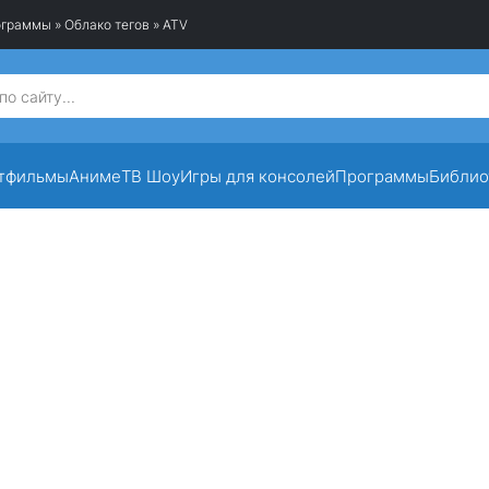
рограммы
»
Облако тегов
» ATV
тфильмы
Аниме
ТВ Шоу
Игры для консолей
Программы
Библио