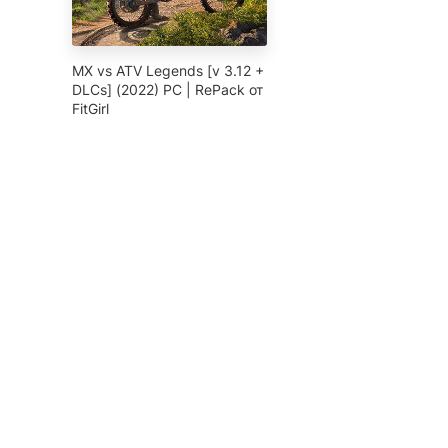
MX vs ATV Legends [v 3.12 +
DLCs] (2022) PC | RePack от
FitGirl