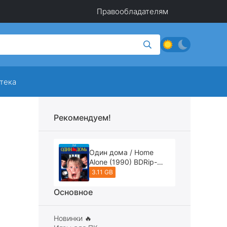
Правообладателям
тека
Рекомендуем!
Один дома / Home
Alone (1990) BDRip-
AVC [REMASTERED]
3.11 GB
Основное
Новинки 🔥