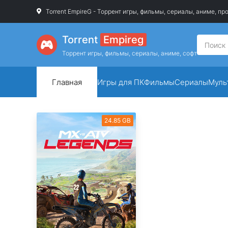
Torrent EmpireG - Торрент игры, фильмы, сериалы, аниме, п
Torrent
Empireg
Торрент игры, фильмы, сериалы, аниме, софт
Главная
Игры для ПК
Фильмы
Сериалы
Муль
24.85 GB