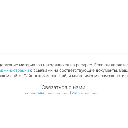
держание материалов находящихся на ресурсе. Если вы являете
администрации
с ссылками на соответствующие документы. Ваша
ашем сайте. Сайт некоммерческий, и мы не имеем возможности п
Связаться с нами:
support@tr.empireg.org
|
Обратная связь
Правообладателям
 данных
Обратная связь