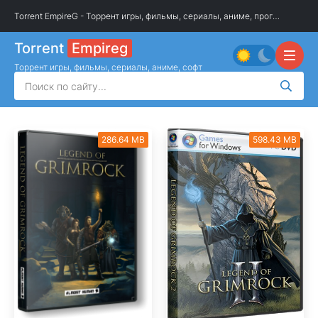
Torrent EmpireG - Торрент игры, фильмы, сериалы, аниме, программы
»
О
Torrent
Empireg
Торрент игры, фильмы, сериалы, аниме, софт
286.64 MB
598.43 MB