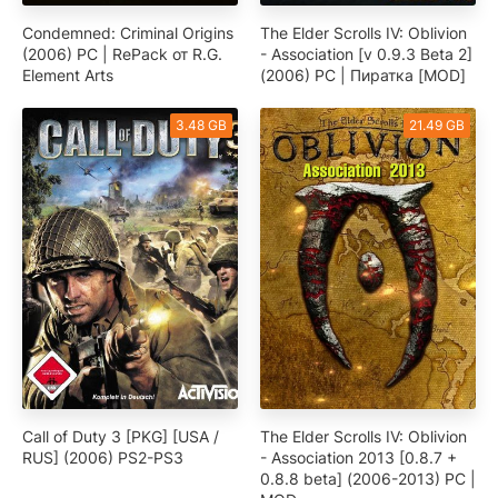
Condemned: Criminal Origins
The Elder Scrolls IV: Oblivion
(2006) PC | RePack от R.G.
- Association [v 0.9.3 Beta 2]
Element Arts
(2006) PC | Пиратка [MOD]
3.48 GB
21.49 GB
Call of Duty 3 [PKG] [USA /
The Elder Scrolls IV: Oblivion
RUS] (2006) PS2-PS3
- Association 2013 [0.8.7 +
0.8.8 beta] (2006-2013) PC |