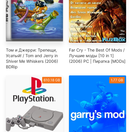
Том и Джерри: Трепещи,
Far Cry - The Best Of Mods /
Усатый! / Tom and Jerry in
Лучшие моды [10 in 1]
Shiver Me Whiskers (2006)
(2006) PC | Пиратка [MODs]
BDRip
610.18 GB
1.77 GB