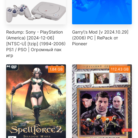
Redump: Sony - PlayStation
Garry\'s Mod [v 2024.10.29]
(America) [2024-12-06]
(2006) PC | RePack от
[NTSC-U] [tzip] (1994-2006)
Pioneer
PS1 / PSO | Огромный пак
игр
1.84 GB
112.43 GB