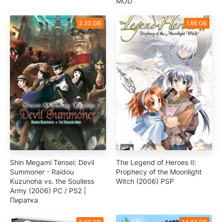
MOD
2.35 GB
1.66 GB
Shin Megami Tensei: Devil
The Legend of Heroes II:
Summoner - Raidou
Prophecy of the Moonlight
Kuzunoha vs. the Soulless
Witch (2006) PSP
Army (2006) PC / PS2 |
Пиратка