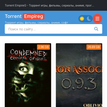
Torrent EmpireG - Торрент игры, фильмы, сериалы, аниме, программы
»
О
Torrent
Empireg
Торрент игры, фильмы, сериалы, аниме, софт
2.96 GB
26.69 GB