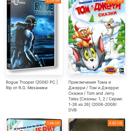
2.09 GB
14.67 GB
Rogue Trooper (2006) PC |
Приключения Тома и
Rip от R.G. Механики
Джерри / Том и Джерри:
Сказки / Tom and Jerry
Tales [Сезоны: 1, 2 / Серии:
1-26 из 26] (2006-2008)
DVB
1.46 GB
4.62 GB