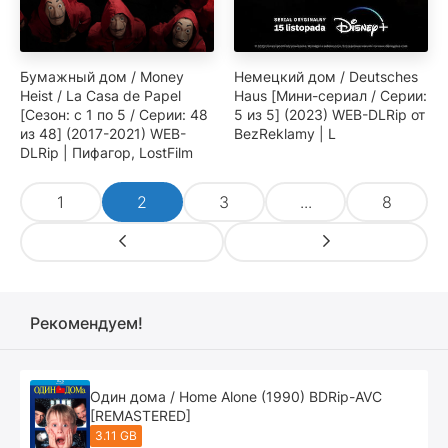
Бумажный дом / Money
Немецкий дом / Deutsches
Heist / La Casa de Papel
Haus [Мини-сериал / Серии:
[Сезон: с 1 по 5 / Серии: 48
5 из 5] (2023) WEB-DLRip от
из 48] (2017-2021) WEB-
BezReklamy | L
DLRip | Пифагор, LostFilm
1
2
3
...
8
Рекомендуем!
Один дома / Home Alone (1990) BDRip-AVC
[REMASTERED]
3.11 GB