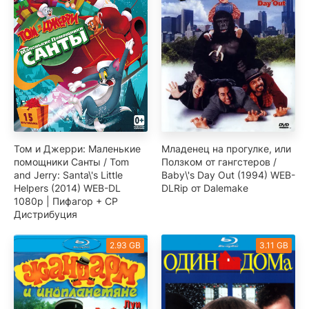
Том и Джерри: Маленькие
Младенец на прогулке, или
помощники Санты / Tom
Ползком от гангстеров /
and Jerry: Santa\'s Little
Baby\'s Day Out (1994) WEB-
Helpers (2014) WEB-DL
DLRip от Dalemake
1080p | Пифагор + СР
Дистрибуция
2.93 GB
3.11 GB