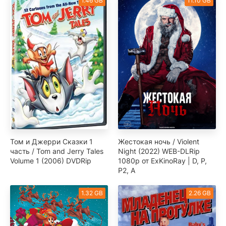
1.46 GB
11.10 GB
Том и Джерри Сказки 1
Жестокая ночь / Violent
часть / Tom and Jerry Tales
Night (2022) WEB-DLRip
Volume 1 (2006) DVDRip
1080p от ExKinoRay | D, P,
P2, A
1.32 GB
2.26 GB