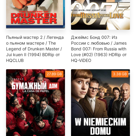
Пьяный мастер 2 / Легенда
Джеймс Бонд 007: Из
о пьяном мастере / The
России с любовью / James
Legend of Drunken Master /
Bond 007: From Russia with
Jui kuen II (1994) BDRip от
Love (#02) (1963) HDRip от
HQCLUB
HQ-ViDEO
27.89 GB
3.38 GB