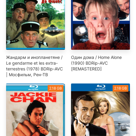
Жандарм и инопланетяне /
Один дома / Home Alone
Le gendarme et les extra-
(1990) BDRip-AVC
terrestres (1978) BDRip-AVC
[REMASTERED]
| Мосфильм, Рен-ТВ
2.18 GB
2.18 GB