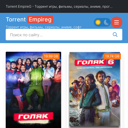
Torrent EmpireG - Торрент игры, фильмы, сериалы, аниме, программы
»
О
Torrent
Empireg
Торрент игры, фильмы, сериалы, аниме, софт
19.99 GB
19.74 GB