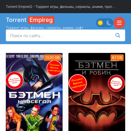
Torrent EmpireG - Торрент игры, фильмы, сериалы, аниме, программы
»
О
Torrent
Empireg
Торрент игры, фильмы, сериалы, аниме, софт
15.51 GB
6.1 GB